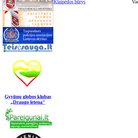
Klaipėdos būrys
Va
Gyvūnų globos klubas
„Draugo letena"