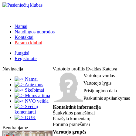
Namai
Naudingos nuorodos
Kontaktai
Parama klubui
Jungtis!
Registruotis
Navigacija
Vartotojo profilis Evaldas Kateiva
Vartotojo vardas
Namai
Vartotojo lygis
Apie mus
Skelbimai
Prisijungimo data
Mums artima
Paskutinis apsilankymas
NVO veikla
Svečių
Kontaktinė informacija
komentarai
Šaukyklos pranešimai
DUK
Parašyta komentarų
Forumo pranešimai
Bendraujame
Varotojo grupės