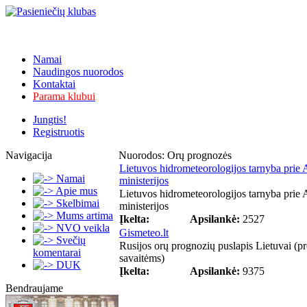
Namai
Naudingos nuorodos
Kontaktai
Parama klubui
Jungtis!
Registruotis
Navigacija
Nuorodos: Orų prognozės
Lietuvos hidrometeorologijos tarnyba prie 
Namai
ministerijos
Apie mus
Lietuvos hidrometeorologijos tarnyba prie 
Skelbimai
ministerijos
Mums artima
Įkelta:
Apsilankė:
2527
NVO veikla
Gismeteo.lt
Svečių
Rusijos orų prognozių puslapis Lietuvai (p
komentarai
savaitėms)
DUK
Įkelta:
Apsilankė:
9375
Bendraujame