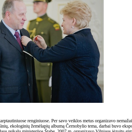
arptautiniuose renginiuose. Per savo veiklos metus organizavo nemažai r
šinių, ekologinių žemėlapių albumą Černobylio tema, darbai buvo ekspo
aus reikalų ministerijos Štabe. 2007 m. organizavo Vilniaus jėzuitų gi