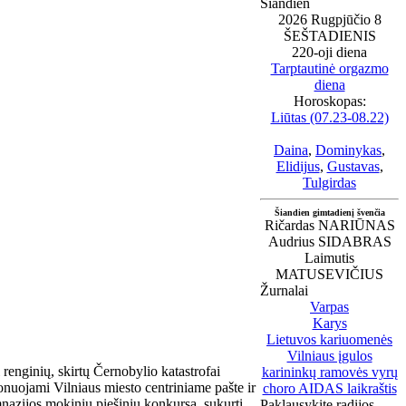
Šiandien
2026 Rugpjūčio 8
ŠEŠTADIENIS
220-oji diena
Tarptautinė orgazmo
diena
Horoskopas:
Liūtas (07.23-08.22)
Daina
,
Dominykas
,
Elidijus
,
Gustavas
,
Tulgirdas
Šiandien gimtadienį švenčia
Ričardas NARIŪNAS
Audrius SIDABRAS
Laimutis
MATUSEVIČIUS
Žurnalai
Varpas
Karys
Lietuvos kariuomenės
Vilniaus įgulos
enginių, skirtų Černobylio katastrofai
karininkų ramovės vyrų
nuojami Vilniaus miesto centriniame pašte ir
choro AIDAS laikraštis
mnazijos mokinių piešinių konkursą, sukurti
Paklausykite radijos