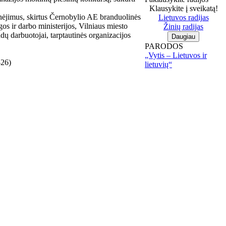
Klausykite į sveikatą!
nėjimus, skirtus Černobylio AE branduolinės
Lietuvos radijas
os ir darbo ministerijos, Vilniaus miesto
Žinių radijas
dų darbuotojai, tarptautinės organizacijos
PARODOS
„Vytis – Lietuvos ir
-26)
lietuvių“