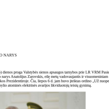
BO NARYS
) dienos proga Valstybės sienos apsaugos tarnybos prie LR VRM Pasie
bo narys Anatolijus Zarovskis, eilę metų vadovaujantis ir visuomeninia
os Prezidentūroje. Čia, liepos 6 d. jam buvo įteiktas ordino „Už nuope
io atominės elektrinės avarijos likviduotojų teisių gynimą.