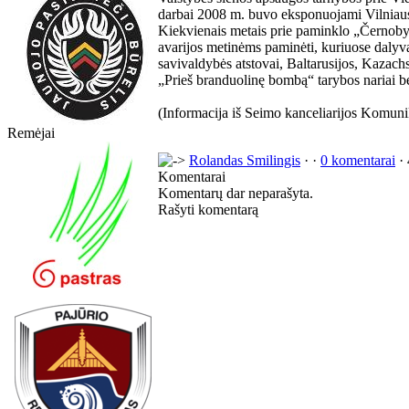
darbai 2008 m. buvo eksponuojami Vilniaus
Kiekvienais metais prie paminklo „Černobyl
avarijos metinėms paminėti, kuriuose dalyva
savivaldybės atstovai, Baltarusijos, Kazach
„Prieš branduolinę bombą“ tarybos nariai bei
(Informacija iš Seimo kanceliarijos Komun
Remėjai
Rolandas Smilingis
· ·
0 komentarai
· 
Komentarai
Komentarų dar neparašyta.
Rašyti komentarą