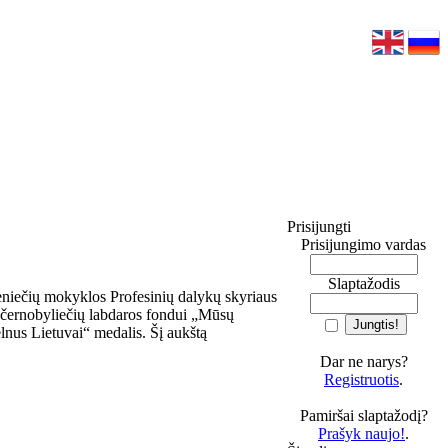
Prisijungti
Prisijungimo vardas
Slaptažodis
niečių mokyklos Profesinių dalykų skyriaus
m černobyliečių labdaros fondui „Mūsų
lnus Lietuvai“ medalis. Šį aukštą
Dar ne narys?
Registruotis
.
Pamiršai slaptažodį?
Prašyk naujo!
.