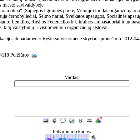
 miesto savivaldybėje.
io motina“ (Sapiegos ligoninės parke, Vilniuje) fondas organizuoja mi
uja černobyliečiai, Seimo nariai, Sveikatos apsaugos, Socialinės apsaug
stano, Lenkijos, Rusijos Federacijos ir Ukrainos ambasadoriai ir ambasa
 kitų valstybinių ir visuomeninių organizacijų atstovai.
ikacijos departamento Ryšių su visuomene skyriaus pranešimo 2012-04
4118 Peržiūros ·
Vardas:
Patvirtinimo kodas: