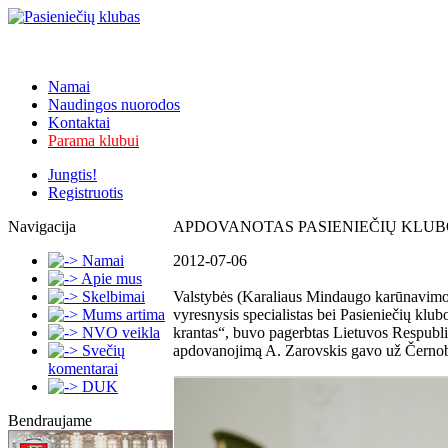
Namai
Naudingos nuorodos
Kontaktai
Parama klubui
Jungtis!
Registruotis
Navigacija
APDOVANOTAS PASIENIEČIŲ KLU
Namai
2012-07-06
Apie mus
Skelbimai
Valstybės (Karaliaus Mindaugo karūnavimo
Mums artima
vyresnysis specialistas bei Pasieniečių klu
NVO veikla
krantas“, buvo pagerbtas Lietuvos Respublik
Svečių
apdovanojimą A. Zarovskis gavo už Černobyl
komentarai
DUK
Bendraujame