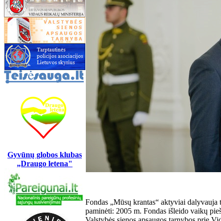
Gyvūnų globos klubas
„Draugo letena"
Fondas „Mūsų krantas“ aktyviai dalyvauja t
paminėti: 2005 m. Fondas išleido vaikų pie
Valstybės sienos apsaugos tarnybos prie Vid